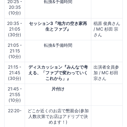
20:25 -
転換&予備時間
20:35
(10分)
20:35 -
セッション3『地方の空き家再
椙原 俊典さん
21:05
生とファブ』
/ MC 杉田 宗
(30分)
さん
21:05 -
転換&予備時間
21:15
(10分)
21:15 -
ディスカッション『みんなで考
出演者全員参
21:45
える、「ファブで変わっていく
加 / MC 杉田
(30分)
これから」』
宗さん
21:45 -
片付け
21:55
(10分)
22:20-
どこか近くのお店で懇親会(参加
人数次第でお店はアドリブで決
めます！)