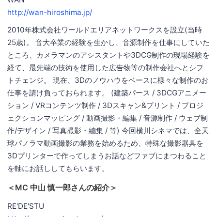
http://wan-hiroshima.jp/
2010年株式会社ワールドエリアネットワークスを設立(当時
25歳)。 音大卒業の経験を生かし、音源制作を仕事にしていた
ところ、カメラマンのアシスタントや3DCG制作の現場経験を
経て、最先端の技術を使用した広告物等の制作会社へとシフ
トチェンジ。 現在、3Dのノウハウをベースに様々な制作のお
仕事を請け負っておられます。 (建築パース / 3DCGアニメー
ション / VRコンテンツ制作 / 3Dスキャン&プリント / プロジ
ェクションマッピング / 動画撮影・編集 / 音源制作 / ウェブ制
作/デザイン / 写真撮影・編集 / 等) 今回横川シネマでは、全天
球パノラマ動画撮影の業務を始めるため、特殊な撮影器具を
3Dプリンターで作ってしまうお話などファブにまつわること
を軸にお話ししてもらいます。
＜MC 中山 慎一郎さんの紹介＞
RE'DE'STU