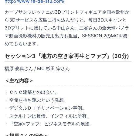
http://www.re-de-stu.com/
カープサンフレッチェの3Dプリントフィギュア企画や欧州か
ら3Dサービスを広島に持ち込んだりと、毎日3Dスキャンと
3Dプリントに接している中山さん。三谷さんの全天球パノラ
マ動画撮影機材の販売用出力も担当、SESSION.2のMCを務
めてもらいます。
セッション3『地方の空き家再生とファブ』(30分)
椙原 俊典さん / MC 杉田 宗さん
＜主な内容＞
・ＣＮＣ建築との出会い。
・空間を持ち運ぶという発想。
・デジタルＤＩＹリノベーション事例。
・スケルトンは賃借、インフィルは所有。
・『空家×ファブ』ビジネスモデルの展望。
＜椙原さんの紹介＞