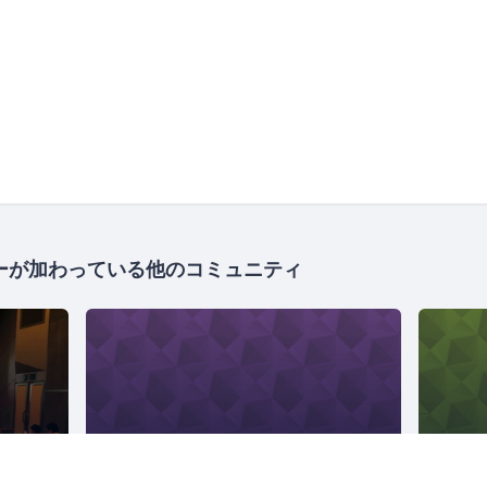
ーが加わっている他のコミュニティ
ン
Matsue.rb
336人