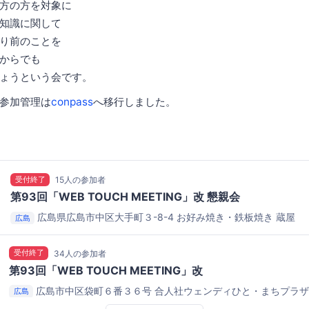
方の方を対象に
知識に関して
り前のことを
からでも
ょうという会です。
参加管理は
conpass
へ移行しました。
受付終了
15人の参加者
第93回「WEB TOUCH MEETING」改 懇親会
広島県広島市中区大手町３-8-4
お好み焼き・鉄板焼き 蔵屋
広島
受付終了
34人の参加者
第93回「WEB TOUCH MEETING」改
広島市中区袋町６番３６号
合人社ウェンディひと・まちプラ
広島
習室