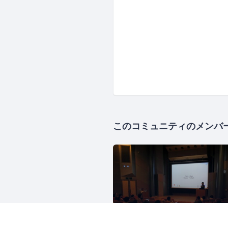
このコミュニティのメンバ
Rubyアソシエーショ
2507人